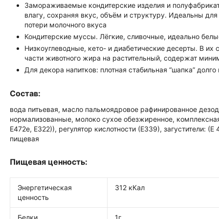
Замораживаемые кондитерские изделия и полуфабрикаты
влагу, сохраняя вкус, объём и структуру. Идеальны для
потери молочного вкуса
Кондитерские муссы. Лёгкие, сливочные, идеально бел
Низкоуглеводные, кето- и диабетические десерты. В их 
части животного жира на растительный, содержат мини
Для декора напитков: плотная стабильная “шапка” долго 
Состав:
вода питьевая, масло пальмоядровое рафинированное дезод
нормализованные, молоко сухое обезжиренное, комплексная 
Е472е, Е322)), регулятор кислотности (Е339), загустители: (Е
пищевая
Пищевая ценность:
Энергетическая
31
ценность
Белки
1г