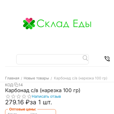
Меню
Найти
Корзина
Отложенные
Контакт
товары
Главная
Новые товары
Карбонад с/в (нарезка 100 гр)
/
/
КОД:
14
Карбонад с/в (нарезка 100 гр)
Написать отзыв
279.16
₽
за 1 шт.
Оптовые цены:
Кол-во
Цена