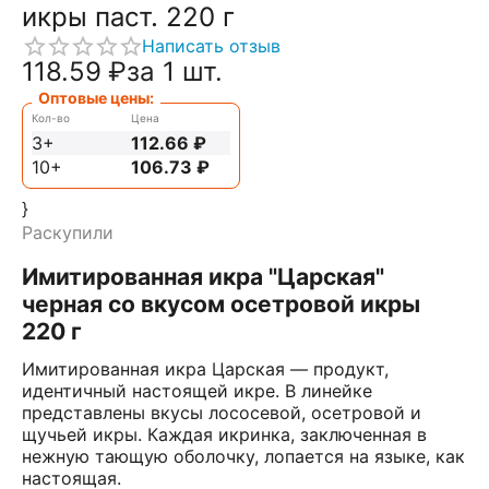
икры паст. 220 г
Написать отзыв
118.59
₽
за 1 шт.
Оптовые цены:
Кол-во
Цена
3+
112.66
₽
10+
106.73
₽
}
Раскупили
Имитированная икра "Царская"
черная со вкусом осетровой икры
220 г
Имитированная икра Царская — продукт,
идентичный настоящей икре. В линейке
представлены вкусы лососевой, осетровой и
щучьей икры. Каждая икринка, заключенная в
нежную тающую оболочку, лопается на языке, как
настоящая.