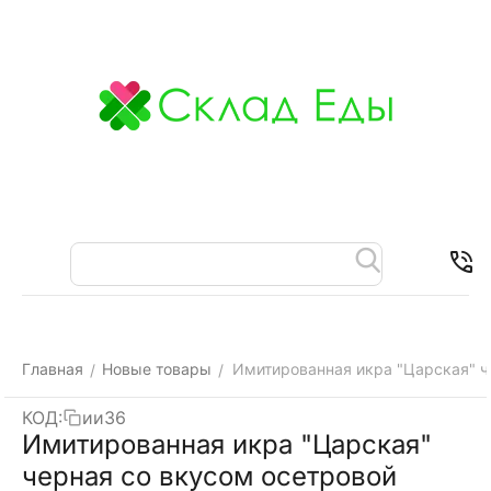
Меню
Найти
Корзина
Отложенные
Контакты
товары
Главная
Новые товары
Имитированная икра "Царская" че
/
/
КОД:
ии36
Имитированная икра "Царская"
черная со вкусом осетровой