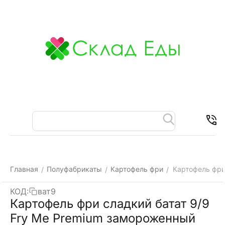
Меню
Найти
Корзина
Отложенные
Контакты
товары
Главная
Полуфабрикаты
Картофель фри
Картофель фри
/
/
/
КОД:
ват9
Картофель фри сладкий батат 9/9
Fry Me Premium замороженный