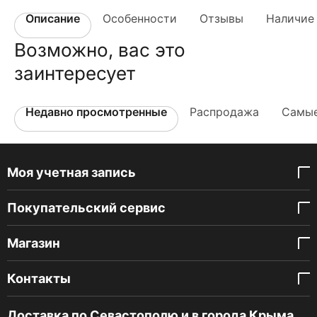
Описание
Особенности
Отзывы
Наличие 
Возможно, вас это
заинтересует
Недавно просмотренные
Распродажа
Самые
Моя учетная запись
Покупательский сервис
Магазин
Контакты
Доставка по Севастополю и в города Крыма