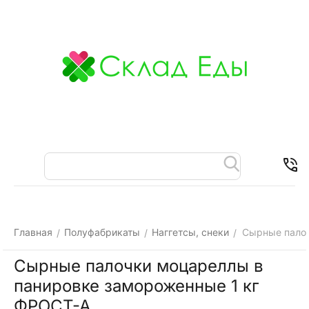
Меню
Найти
Корзина
Отложенные
Контакты
товары
Главная
Полуфабрикаты
Наггетсы, снеки
Сырные палоч
/
/
/
Сырные палочки моцареллы в
панировке замороженные 1 кг
ФРОСТ-А