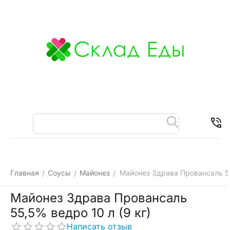
Меню
Найти
Корзина
Отложенные
Контакты
товары
Главная
Соусы
Майонез
Майонез Здрава Провансаль 55
/
/
/
Майонез Здрава Провансаль
55,5% ведро 10 л (9 кг)
Написать отзыв