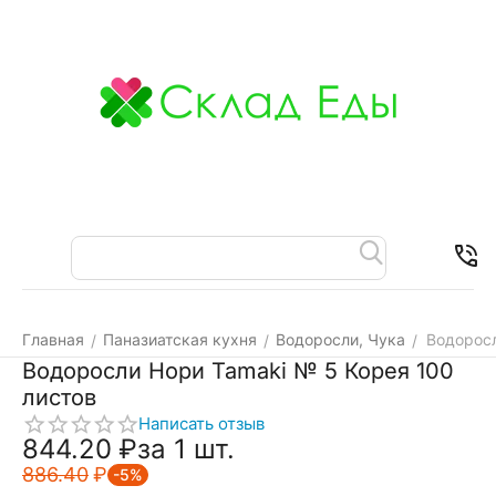
Меню
Найти
Корзина
Отложенные
Контакт
товары
Главная
Паназиатская кухня
Водоросли, Чука
Водоросл
/
/
/
Водоросли Нори Tamaki № 5 Корея 100
листов
Написать отзыв
844.20
₽
за 1 шт.
886.40
₽
-5%