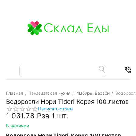
Меню
Найти
Корзина
Отложенные
Контакт
товары
Главная
Паназиатская кухня
Имбирь, Васаби
Водоросли
/
/
/
Водоросли Нори Tidori Корея 100 листов
Написать отзыв
1 031.78
₽
за 1 шт.
В наличии
Водоросли Нори Tidori, Корея, 100 листов