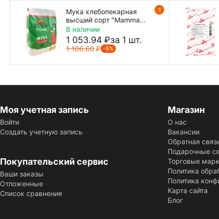
1
Мука хлебопекарная
высший сорт "Mamma
Mia Pizza" 10 кг
В наличии
1 053.94
₽
за 1 шт.
1 106.60
₽
-5%
Моя учетная запись
Магазин
Войти
О нас
Создать учетную запись
Вакансии
Обратная связ
Подарочные с
Покупательский сервис
Торговые мар
Политика обра
Ваши заказы
Политика конф
Отложенные
Карта сайта
Список сравнения
Блог