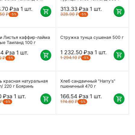
6.70
₽
за 1 шт.
313.33
₽
за 1 шт.
.50
₽
328.90
₽
-5%
-5%
и Листья каффир-лайма
Стружка тунца сушеная 500 г
ые Таиланд 100 г
1 232.50
₽
за 1 шт.
44
₽
за 1 шт.
1 294.10
₽
0
₽
-5%
-5%
ь красная натуральная
Хлеб сандвичный "Harry's"
л/ 220 г Бояринъ
пшеничный 470 г
0
₽
за 1 шт.
166.54
₽
за 1 шт.
₽
174.80
₽
-5%
-5%