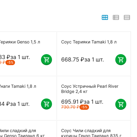
ерияки Genso 1,5 л
Соус Терияки Tamaki 1,8 л
33
₽
за 1 шт.
668.75
₽
за 1 шт.
0
₽
-5%
наги Tamaki 1,8 л
Соус Устричный Pearl River
Bridge 2,4 кг
695.91
₽
за 1 шт.
34
₽
за 1 шт.
730.70
₽
-5%
Чили сладкий для
Соус Чили сладкий для
ы Genso Таиланд 6 кг
курицы Гензо Таиланд 835 г