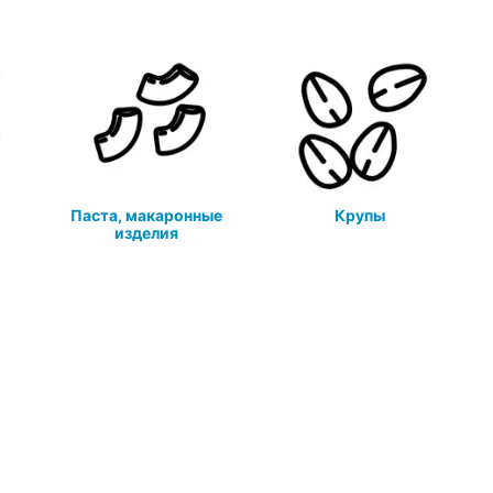
я
Паста, макаронные
Крупы
изделия