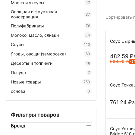
Масла и уксусы
17
Овощная и фруктовая
37
консервация
Сортировать п
Полуфабрикаты
76
Молоко, масло, сливки
34
Соус Сырны
Соусы
110
Ягоды, овощи (заморозка)
60
482.59
₽
506.70
₽
-5
Десерты и топпинги
18
Посуда
7
Новые товары
250
Соус Тонкац
основа
0
761.24
₽
з
Фильтры товаров
Бренд
Соус Устрич
Bridge 510 г