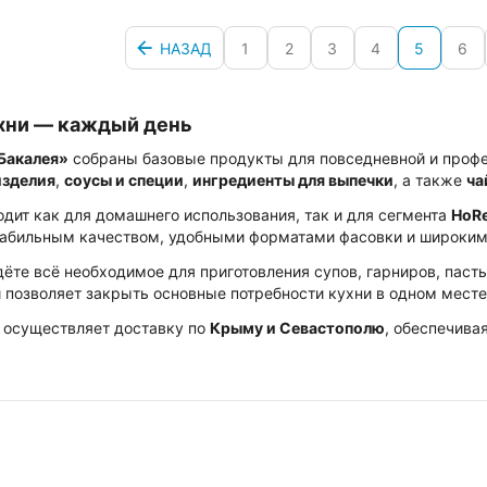
НАЗАД
1
2
3
4
5
6
хни — каждый день
Бакалея»
собраны базовые продукты для повседневной и профе
изделия
,
соусы и специи
,
ингредиенты для выпечки
, а также
ча
одит как для домашнего использования, так и для сегмента
HoR
табильным качеством, удобными форматами фасовки и широким
ёте всё необходимое для приготовления супов, гарниров, пасты
 позволяет закрыть основные потребности кухни в одном месте
осуществляет доставку по
Крыму и Севастополю
, обеспечива