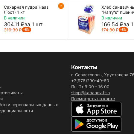
2
Сахарная пудра Haas
Хлеб сандвичн
(Гост) 1 кг
"Harry's" пшен
г
В наличии
В наличии
304.11
₽
за 1 шт.
166.54
₽
за 1
319.30
₽
174.80
₽
-5%
-5%
Контакты
г. Севастополь, Хрусталева 7
+7(978)290-49-60
ь
Пн-Пт 9.00 - 16.00
ертификаты
shop@kabanov.fish
ки
Посмотреть на карте
ботки персональных данных
иденциальности