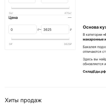
таланд
Тамаки
0
кг
470
кг
Цена
Хайнц
Основа ку
–
₽
₽
В категории
«
макаронные 
0
₽
3625
₽
Бакалея подх
отличаются с
Здесь вы найд
обновляется и
СкладЕды.рф
Хиты продаж