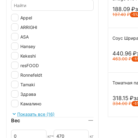
188.09
₽
з
197.40
₽
-5%
Appel
ARRIGHI
ASA
Соус Шрирач
Hansey
440.96
₽
Kekeshi
463.00
₽
-5
resFOOD
Ronnefeldt
Томатная па
Tamaki
Здрава
318.15
₽
з
334.00
₽
Камалино
-5
Киреево
Показать все (16)
Вес
Магнетик
Печагин
–
кг
кг