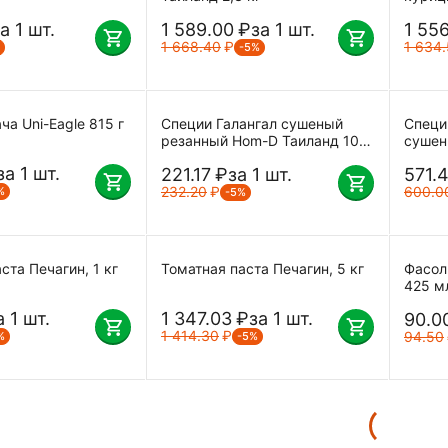
а 1 шт.
1 589.00
₽
за 1 шт.
1 55
1 668.40
₽
1 634
-5%
а Uni-Eagle 815 г
Специи Галангал сушеный
Специ
резанный Hom-D Таиланд 100
сушен
г
за 1 шт.
221.17
₽
за 1 шт.
571.
232.20
₽
600.0
%
-5%
ста Печагин, 1 кг
Томатная паста Печагин, 5 кг
Фасол
425 м
а 1 шт.
1 347.03
₽
за 1 шт.
90.0
1 414.30
₽
94.50
%
-5%