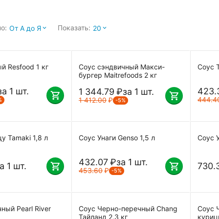
о:
Показать:
От А до Я
20
й Resfood 1 кг
Соус сэндвичный Макси-
Соус Т
бургер Maitrefoods 2 кг
за 1 шт.
423.
1 344.79
₽
за 1 шт.
444.4
1 412.00
₽
%
-5%
у Tamaki 1,8 л
Соус Унаги Genso 1,5 л
Соус У
432.07
₽
за 1 шт.
а 1 шт.
730.
453.60
₽
-5%
ный Pearl River
Соус Черно-перечный Chang
Соус 
Тайланд 2,3 кг
куриц