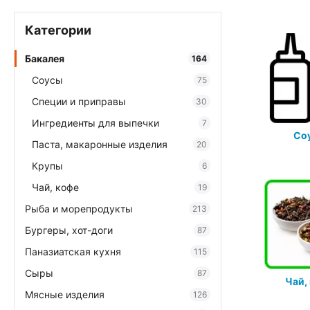
Категории
Бакалея
164
Соусы
75
Специи и приправы
30
Ингредиенты для выпечки
7
Со
Паста, макаронные изделия
20
Крупы
6
Чай, кофе
19
Рыба и морепродукты
213
Бургеры, хот-доги
87
Паназиатская кухня
115
Сыры
87
Чай,
Мясные изделия
126