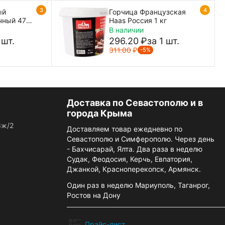
3
4
ый
Горчица Французская
ичный 470
Haas Россия 1 кг
В наличии
 шт.
296.20
₽
за 1 шт.
311.00
₽
-5%
Доставка по Севастополю и в
города Крыма
6ж/2
Доставляем товар ежедневно по
Севастополю и Симферополю. Через день
- Бахчисарай, Ялта. Два раза в неделю
Судак, Феодосия, Керчь, Евпатория,
Джанкой, Красноперекопск, Армянск.
Один раз в неделю Мариуполь, Таганрог,
Ростов на Дону
Прайс-лист