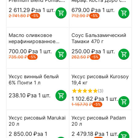
Premium Blend Pomace
нераф. Коста Доро с
Feudo Verde 5 л
ар. трюфеля 250 мл
2 611.29
₽
за 1 шт.
679.00
₽
за 1 шт.
2 741.80
₽
712.90
₽
-5%
-5%
Масло оливковое
Соус Бальзамический
нерафинированное
Тамаки 470 г
Экстраверджин
700.00
₽
за 1 шт.
250.00
₽
за 1 шт.
Yakimal 1 л
735.00
₽
262.50
₽
-5%
-5%
Уксус винный белый
Уксус рисовый Kurosoy
6% Понти 1 л
19,4 кг
(3)
238.10
₽
за 1 шт.
1 102.62
₽
за 1 шт.
1 157.70
₽
-5%
Уксус рисовый Marukai
Уксус рисовый Padam
20 л
20 л
2 850.00
₽
за 1
2 479.18
₽
за 1 шт.