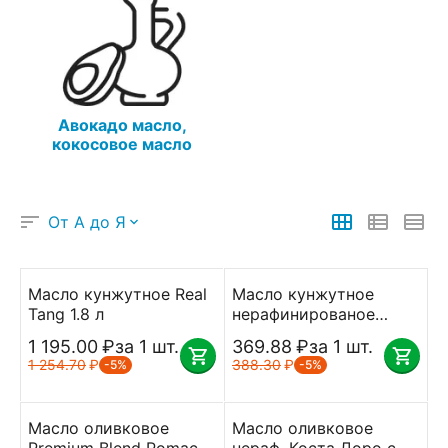
Авокадо масло,
кокосовое масло
От А до Я
Масло кунжутное Real
Масло кунжутное
Tang 1.8 л
нерафинированое
Yakimal 500 мл
1 195.00
₽
за 1 шт.
369.88
₽
за 1 шт.
1 254.70
₽
388.30
₽
-5%
-5%
Масло оливковое
Масло оливковое