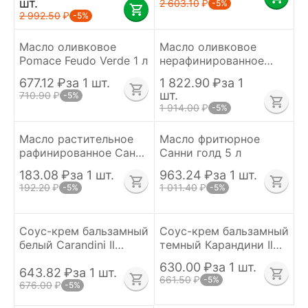
шт.
2 603.10
₽
-5%
2 992.50
₽
-5%
Масло оливковое
Масло оливковое
Pomace Feudo Verde 1 л
нерафинированное
extra virgin De Cecco 1
677.12
₽
за 1 шт.
1 822.90
₽
за 1
л Италия
шт.
710.90
₽
-5%
1 914.00
₽
-5%
Масло растительное
Масло фритюрное
рафинированное Санни
Санни голд 5 л
голд 1 л
183.08
₽
за 1 шт.
963.24
₽
за 1 шт.
192.20
₽
1 011.40
₽
-5%
-5%
Соус-крем бальзамный
Соус-крем бальзамный
белый Carandini Il
темный Карандини Il
Torrione 500 г
Torrione 500 г
630.00
₽
за 1 шт.
643.82
₽
за 1 шт.
661.50
₽
-5%
676.00
₽
-5%