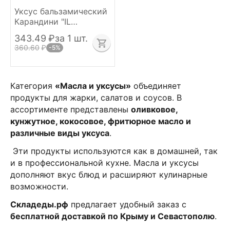
Уксус бальзамический
Карандини "IL
TORRIONE" черный 500
343.49
₽
за 1 шт.
мл
360.60
₽
-5%
Категория
«Масла и уксусы»
объединяет
продукты для жарки, салатов и соусов. В
ассортименте представлены
оливковое,
кунжутное, кокосовое, фритюрное масло и
различные виды уксуса
.
Эти продукты используются как в домашней, так
и в профессиональной кухне. Масла и уксусы
дополняют вкус блюд и расширяют кулинарные
возможности.
Складеды.рф
предлагает удобный заказ с
бесплатной доставкой по Крыму и Севастополю
.