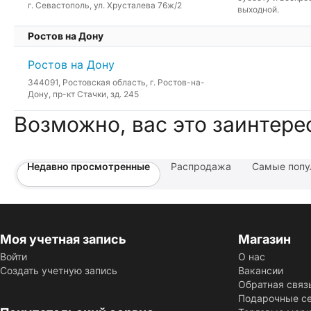
г. Севастополь, ул. Хрусталева 76ж/2
выходной.
Ростов на Дону
Ростов на Дону
344091, Ростовская область, г. Ростов-на-
Дону, пр-кт Стачки, зд. 245
Возможно, вас это заинтере
Недавно просмотренные
Распродажа
Самые попу
Моя учетная запись
Магазин
Войти
О нас
Создать учетную запись
Вакансии
Обратная связ
Подарочные с