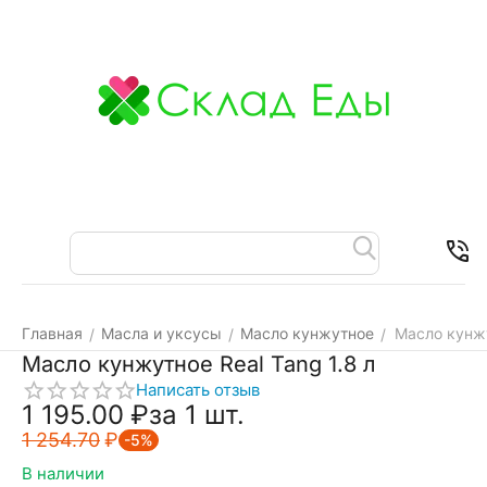
Меню
Найти
Корзина
Отложенные
Контакт
товары
Главная
Масла и уксусы
Масло кунжутное
Масло кунжу
/
/
/
Масло кунжутное Real Tang 1.8 л
Написать отзыв
1 195.00
₽
за 1 шт.
1 254.70
₽
-5%
В наличии