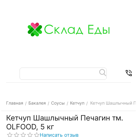
Меню
Найти
Корзина
Отложенные
Контакты
товары
Главная
Бакалея
Соусы
Кетчуп
Кетчуп Шашлычный Пе
/
/
/
/
Кетчуп Шашлычный Печагин тм.
OLFOOD, 5 кг
Написать отзыв