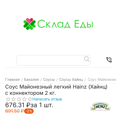
Меню
Найти
Корзина
Отложенные
Контакт
товары
Главная
Бакалея
Соусы
Соусы Хайнц
Соус Майонезны
/
/
/
/
Соус Майонезный легкий Hainz (Хайнц)
с коннектором 2 кг.
Написать отзыв
676.31
₽
за 1 шт.
691.50
₽
-2%