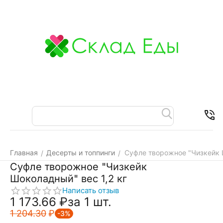
Меню
Найти
Корзина
Отложенные
Контакт
товары
Главная
Десерты и топпинги
Суфле творожное "Чизкейк 
/
/
Суфле творожное "Чизкейк
Шоколадный" вес 1,2 кг
Написать отзыв
1 173.66
₽
за 1 шт.
1 204.30
₽
-3%