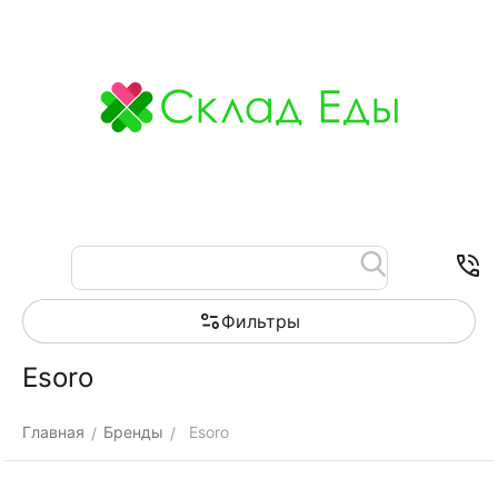
Меню
Найти
Корзина
Отложенные
Контакты
товары
Фильтры
Esoro
Главная
Бренды
Esoro
/
/