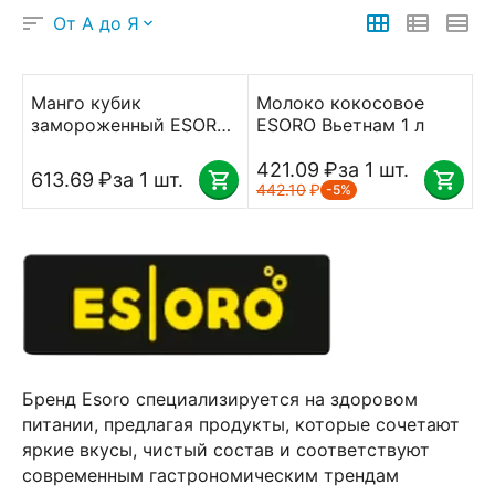
От А до Я
Манго кубик
Молоко кокосовое
замороженный ESORO
ESORO Вьетнам 1 л
1 кг
421.09
₽
за 1 шт.
613.69
₽
за 1 шт.
442.10
₽
-5%
Бренд Esoro специализируется на здоровом
питании, предлагая продукты, которые сочетают
яркие вкусы, чистый состав и соответствуют
современным гастрономическим трендам