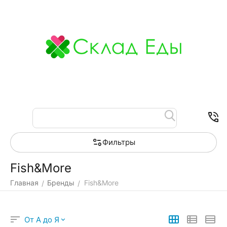
Меню
Найти
Корзина
Отложенные
Контакты
товары
Фильтры
Fish&More
Главная
Бренды
Fish&More
/
/
От А до Я