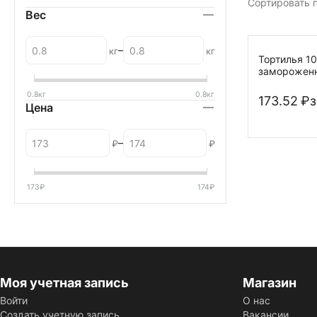
Сортировать п
Вес
–
кг
кг
Тортилья 1
замороженн
MISSION
0.8
кг
0.8
кг
173.52
₽
з
Цена
–
₽
₽
173
₽
174
₽
Моя учетная запись
Магазин
Войти
О нас
Создать учетную запись
Вакансии