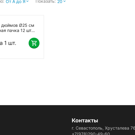
о:
Показать:
От А до Я
20
0 дюймов Ø25 см
ая пачка 12 шт
а 1 шт.
Контакты
г. Севастополь, Хрусталева 7
+7(978)290-49-60