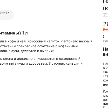
Н
(
азинах
2
28
витамины) 1 л
}
Ра
ия в кофе и чай. Кокосовый напиток Planto- это нежный
1 стакан) и прекрасное сочетание с кофейными
На
 каш, смузи, десертов и выпечки.
ви
 глютена и идеально вписывается в ежедневный
своим питанием и здоровьем. Источник кальция и
На
в 
сл
ст
ко
де
Ко
гл
ве
пи
D.