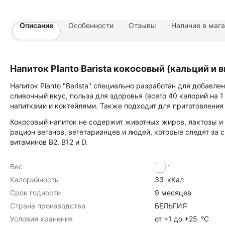
Описание
Особенности
Отзывы
Наличие в маг
Напиток Planto Barista кокосовый (кальций и 
Напиток Planto "Barista" специально разработан для добавлен
сливочный вкус, польза для здоровья (всего 40 калорий на 
напитками и коктейлями. Также подходит для приготовления
Кокосовый напиток не содержит животных жиров, лактозы и
рацион веганов, вегетарианцев и людей, которые следят за 
витаминов B2, B12 и D.
Вес
1
кг
Калорийность
33
кКал
Срок годности
9 месяцев
Страна производства
БЕЛЬГИЯ
Условия хранения
от +1 до +25
°C