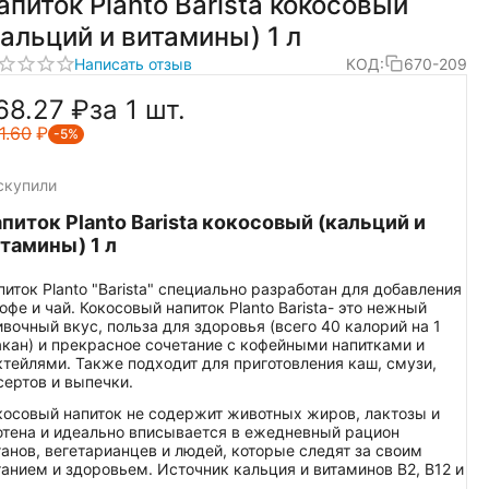
апиток Planto Barista кокосовый
кальций и витамины) 1 л
Написать отзыв
КОД:
670-209
68.27
₽
за 1 шт.
1.60
₽
-5%
скупили
питок Planto Barista кокосовый (кальций и
тамины) 1 л
питок Planto "Barista" специально разработан для добавления
кофе и чай. Кокосовый напиток Planto Barista- это нежный
ивочный вкус, польза для здоровья (всего 40 калорий на 1
акан) и прекрасное сочетание с кофейными напитками и
ктейлями. Также подходит для приготовления каш, смузи,
сертов и выпечки.
косовый напиток не содержит животных жиров, лактозы и
ютена и идеально вписывается в ежедневный рацион
ганов, вегетарианцев и людей, которые следят за своим
танием и здоровьем. Источник кальция и витаминов B2, B12 и