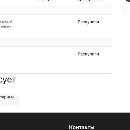
е дни. В
Раскупили
сенье -
Раскупили
сует
лярные
Контакты