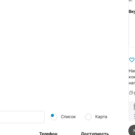
Вк
На
ко
на
Список
Карта
Телефон
Доступность