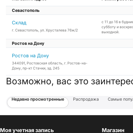
Севастополь
Склад
c 11 до 16 в будни
субботу и воскре
г. Севастополь, ул. Хрусталева 76ж/2
выходной.
Ростов на Дону
Ростов на Дону
344091, Ростовская область, г. Ростов-на-
Дону, пр-кт Стачки, зд. 245
Возможно, вас это заинтере
Недавно просмотренные
Распродажа
Самые попу
Моя учетная запись
Магазин