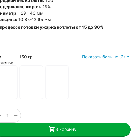
Средний вес котлеты:
150 г
Содержание жира:
≤ 28%
Диаметр:
129-143 мм
Толщина:
10,85-12,95 мм
В процессе готовки ужарка котлеты от 15 до 30%
с
150 гр
Показать больше (3)
тлеты:
+
−
В корзину