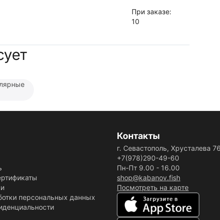
При заказе:
10
сует
лярные
Контакты
г. Севастополь, Хрусталева 7
+7(978)290-49-60
ь
Пн-Пт 9.00 - 16.00
ертификаты
shop@kabanov.fish
ки
Посмотреть на карте
ботки персональных данных
иденциальности