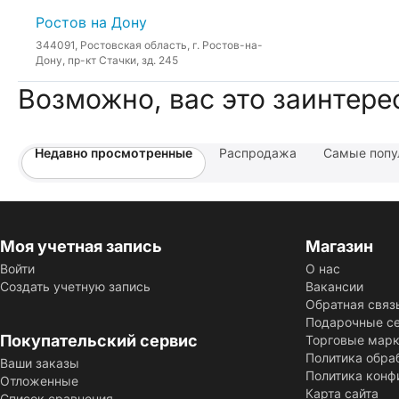
Ростов на Дону
344091, Ростовская область, г. Ростов-на-
Дону, пр-кт Стачки, зд. 245
Возможно, вас это заинтере
Недавно просмотренные
Распродажа
Самые попу
Моя учетная запись
Магазин
Войти
О нас
Создать учетную запись
Вакансии
Обратная связ
Подарочные с
Покупательский сервис
Торговые мар
Политика обра
Ваши заказы
Политика конф
Отложенные
Карта сайта
Список сравнения