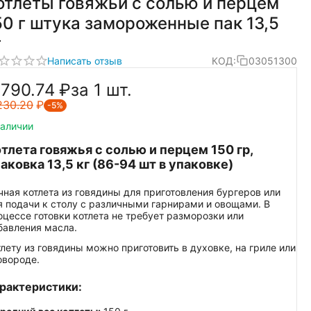
отлеты говяжьи с солью и перцем
50 г штука замороженные пак 13,5
г
Написать отзыв
КОД:
03051300
 790.74
₽
за 1 шт.
230.20
₽
-5%
наличии
тлета говяжья с солью и перцем 150 гр,
аковка 13,5 кг (86-94 шт в упаковке)
чная котлета из говядины для приготовления бургеров или
я подачи к столу с различными гарнирами и овощами. В
оцессе готовки котлета не требует разморозки или
бавления масла.
тлету из говядины можно приготовить в духовке, на гриле или
овороде.
рактеристики: