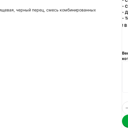
- 
- 
пищевая, черный перец, смесь комбинированных
- 
- 
! 
Ве
ко