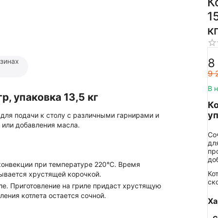
К
1
к
8
азинах
9 
В 
р, упаковка 13,5 кг
Ко
уп
 для подачи к столу с различными гарнирами и
 или добавления масла.
Со
дл
пр
до
конвекции при температуре 220°C. Время
Ко
рывается хрустящей корочкой.
ск
ле. Приготовление на гриле придаст хрустящую
ления котлета остается сочной.
Ха