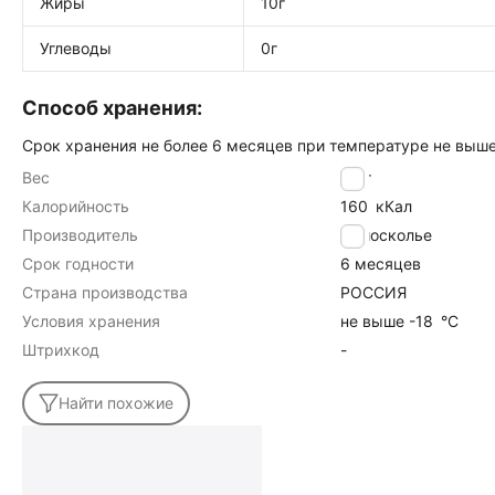
Жиры
10г
Углеводы
0г
Способ хранения:
Срок хранения не более 6 месяцев при температуре не выше
Вес
1
кг
Калорийность
160
кКал
Производитель
Приосколье
Срок годности
6 месяцев
Страна производства
РОССИЯ
Условия хранения
не выше -18
°C
Штрихкод
-
Найти похожие