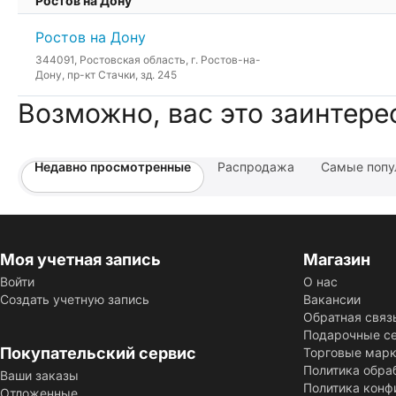
Ростов на Дону
Ростов на Дону
344091, Ростовская область, г. Ростов-на-
Дону, пр-кт Стачки, зд. 245
Возможно, вас это заинтере
Недавно просмотренные
Распродажа
Самые попу
Моя учетная запись
Магазин
Войти
О нас
Создать учетную запись
Вакансии
Обратная связ
Подарочные с
Покупательский сервис
Торговые мар
Политика обра
Ваши заказы
Политика конф
Отложенные