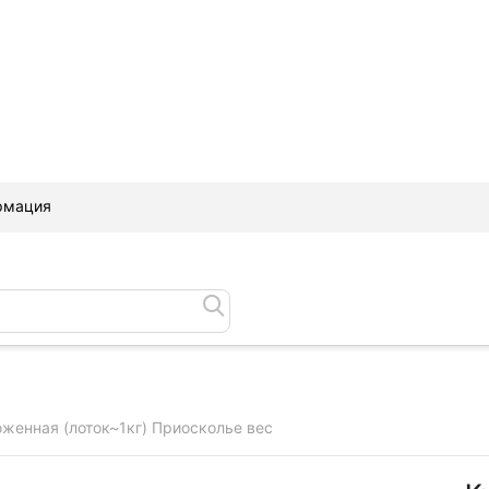
рмация
женная (лоток~1кг) Приосколье вес