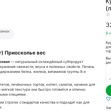
К
(
3
азинах
В 
Ку
дл
го
г) Приосколье вес
Вы
есовая
— натуральный охлаждённый субпродукт
де
ранения свежести, вкуса и полезных свойств. Печень
одержанием белка, железа, витаминов группы B и
етов, печёночных тортов, котлет, салатов, начинок для
 мягкой текстуре она быстро готовится и отлично
ными специями.
м строгих стандартов качества и подходит как для
и.
За