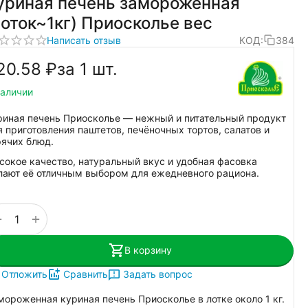
уриная печень замороженная
лоток~1кг) Приосколье вес
Написать отзыв
КОД:
384
20.58
₽
за 1 шт.
наличии
риная печень Приосколье — нежный и питательный продукт
я приготовления паштетов, печёночных тортов, салатов и
рячих блюд.
сокое качество, натуральный вкус и удобная фасовка
лают её отличным выбором для ежедневного рациона.
+
−
В корзину
Задать вопрос
Отложить
Сравнить
мороженная куриная печень Приосколье в лотке около 1 кг.