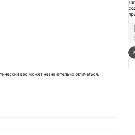
На
со
пр
ктический вес может незначительно отличаться.
0 кКал