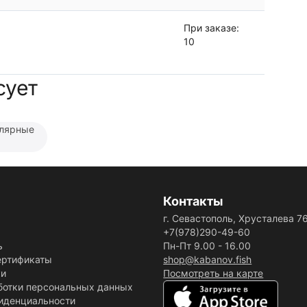
При заказе:
10
сует
лярные
Контакты
г. Севастополь, Хрусталева 7
+7(978)290-49-60
ь
Пн-Пт 9.00 - 16.00
ертификаты
shop@kabanov.fish
ки
Посмотреть на карте
ботки персональных данных
иденциальности