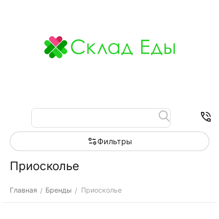
Меню
Найти
Корзина
Отложенные
Контакты
товары
Фильтры
Приосколье
Главная
Бренды
Приосколье
/
/