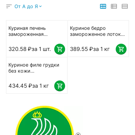
От А до Я
Куриная печень
Куриное бедро
замороженная
замороженное лоток
(лоток~1кг)
вес Приосколье
Приосколье вес
320.58
₽
за 1 шт.
389.55
₽
за 1 кг
Куриное филе грудки
без кожи
замороженное лоток
вес Приосколье
434.45
₽
за 1 кг