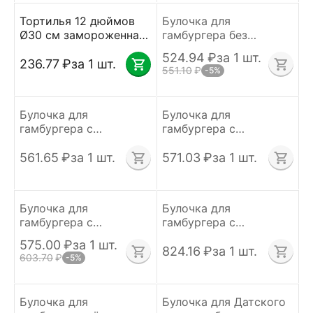
Тортилья 12 дюймов
Булочка для
Ø30 см замороженная
гамбургера без
пачка 12 штук MISSION
кунжута Ø100мм 36 шт
524.94
₽
за 1 шт.
по 55 г Клевер
236.77
₽
за 1 шт.
551.10
₽
-5%
Булочка для
Булочка для
гамбургера с
гамбургера с
кунжутом Ø100мм 36
кунжутом Ø120мм 30
шт по 55 г. Клевер
шт по 80 г Клевер
561.65
₽
за 1 шт.
571.03
₽
за 1 шт.
Булочка для
Булочка для
гамбургера с
гамбургера с
кунжутом Ø125 мм 25
кунжутом Ø125 мм. 24
575.00
₽
за 1 шт.
шт по 90 г Клевер
шт. по 82 г. Unibake
824.16
₽
за 1 шт.
603.70
₽
-5%
Булочка для
Булочка для Датского