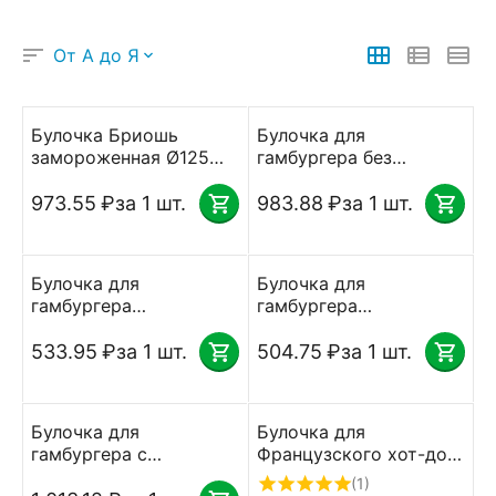
От А до Я
Булочка Бриошь
Булочка для
замороженная Ø125
гамбургера без
мм 24 шт по 84 г
кунжута Ø100 мм, 48
Unibake
шт по 52 г, Unibake
973.55
₽
за 1 шт.
983.88
₽
за 1 шт.
Булочка для
Булочка для
гамбургера
гамбургера
картофельная Ø100 мм
картофельная Ø120 мм
24 шт по 85 г Клевер
18 шт по 110 г Клевер
533.95
₽
за 1 шт.
504.75
₽
за 1 шт.
Булочка для
Булочка для
гамбургера с
Французского хот-дога
кунжутом Ø100 мм, 48
замороженная 40 шт
(1)