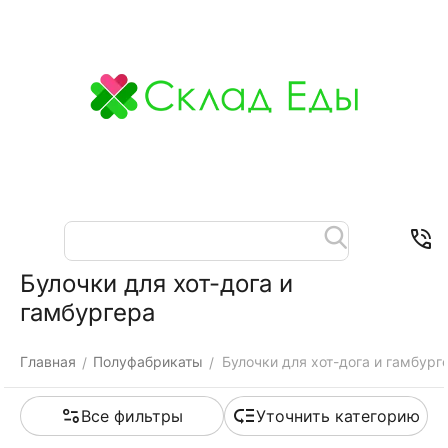
Меню
Найти
Корзина
Отложенные
Контакты
товары
Булочки для хот-дога и
гамбургера
Главная
Полуфабрикаты
Булочки для хот-дога и гамбург
/
/
Все фильтры
Уточнить категорию