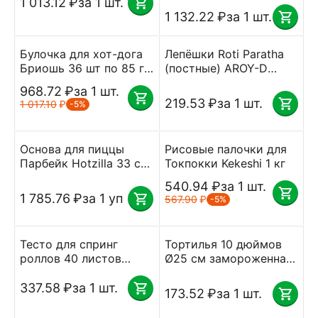
шт. по 53г. Unibake
по 60 г Unibake
1 013.12
₽
за 1 шт.
1 132.22
₽
за 1 шт.
Булочка для хот-дога
Лепёшки Roti Paratha
Бриошь 36 шт по 85 г
(постные) AROY-D
Клевер
замороженные пачка 5
968.72
₽
за 1 шт.
шт 300 г
219.53
₽
за 1 шт.
1 017.10
₽
-5%
Основа для пиццы
Рисовые палочки для
Парбейк Hotzilla 33 см
Токпокки Kekeshi 1 кг
350г ПАК 10шт
540.94
₽
за 1 шт.
1 785.76
₽
за 1 уп
567.90
₽
-5%
Тесто для спринг
Тортилья 10 дюймов
роллов 40 листов
Ø25 см замороженная
замороженное 550 г
пачка 12 шт MISSION
337.58
₽
за 1 шт.
173.52
₽
за 1 шт.