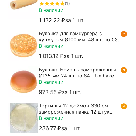
Unibake
(1)
В наличии
1 132.22
₽
за 1 шт.
Булочка для гамбургера с
2
кунжутом Ø100 мм, 48 шт. по 53г.
Unibake
В наличии
1 013.12
₽
за 1 шт.
Булочка Бриошь замороженная
3
Ø125 мм 24 шт по 84 г Unibake
В наличии
973.55
₽
за 1 шт.
Тортилья 12 дюймов Ø30 см
4
замороженная пачка 12 штук
MISSION
В наличии
236.77
₽
за 1 шт.