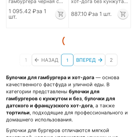
гамбургера чёрная с
хот-дога без кунжута
кунжутом
60 г, Unibake
1 095.42
₽
за 1
замороженная Ø125
887.10
₽
за 1 шт.
шт.
мм 24 шт по 89 г
Unibake
1
НАЗАД
ВПЕРЕД
2
1
Булочки для гамбургера и хот-дога
— основа
качественного фастфуда и уличной еды. В
категории представлены
булочки для
гамбургеров с кунжутом и без
,
булочки для
датского и французского хот-дога
, а также
тортильи
, подходящие для профессионального и
домашнего использования.
Булочки для бургеров отличаются мягкой