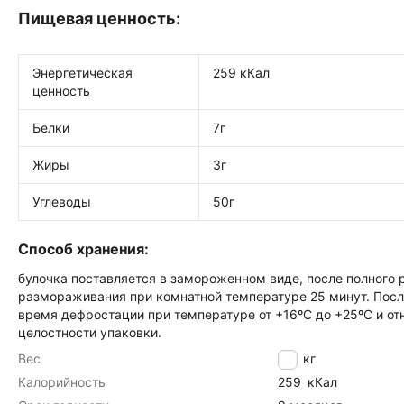
Пищевая ценность:
Энергетическая
25
ценность
Белки
7г
Жиры
3г
Углеводы
50г
Способ хранения:
булочка поставляется в замороженном виде, после полного
размораживания при комнатной температуре 25 минут. Посл
время дефростации при температуре от +16ºС до +25ºС и о
целостности упаковки.
Вес
2.5
кг
Калорийность
259
кКал