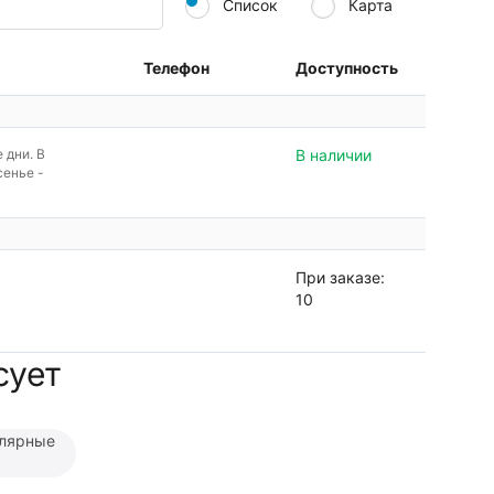
Список
Карта
Телефон
Доступность
е дни. В
В наличии
сенье -
При заказе:
10
сует
лярные