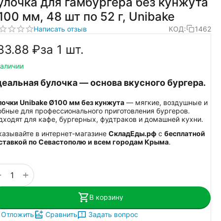
улочка для гамбургера без кунжута
Ø100 мм, 48 шт по 52 г, Unibake
Написать отзыв
КОД:
1462
83.88
₽
за 1 шт.
наличии
еальная булочка — основа вкусного бургера.
лочки Unibake Ø100 мм без кунжута
— мягкие, воздушные и
обные для профессионального приготовления бургеров.
дходят для кафе, бургерных, фудтраков и домашней кухни.
казывайте в интернет-магазине
СкладЕды.рф
с
бесплатной
ставкой по Севастополю и всем городам Крыма
.
+
−
В корзину
Задать вопрос
Отложить
Сравнить