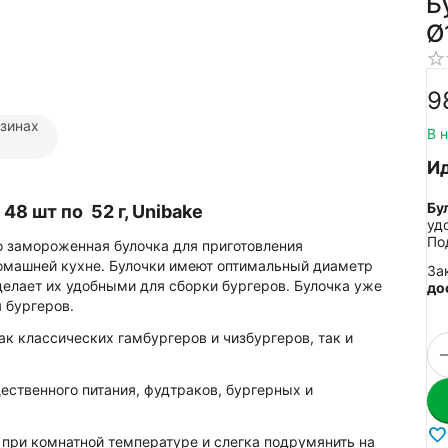
Б
9
азинах
В 
Ид
Бу
48 шт по 52 г, Unibake
уд
По
 замороженная булочка для приготовления
домашней кухне. Булочки имеют оптимальный диаметр
За
делает их удобными для сборки бургеров. Булочка уже
до
 бургеров.
ак классических гамбургеров и чизбургеров, так и
щественного питания, фудтраков, бургерных и
при комнатной температуре и слегка подрумянить на