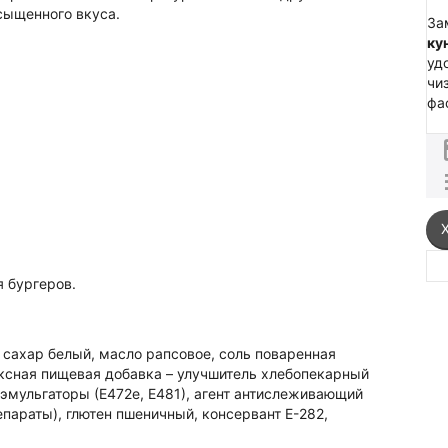
сыщенного вкуса.
За
ку
уд
чи
фа
 бургеров.
 сахар белый, масло рапсовое, соль поваренная
ксная пищевая добавка – улучшитель хлебопекарный
 эмульгаторы (Е472е, Е481), агент антислеживающий
параты), глютен пшеничный, консервант Е-282,