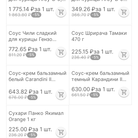
кг
г
1 775.14
₽
за 1 шт.
349.26
₽
за 1 шт.
1 863.80
₽
366.70
₽
-5%
-5%
Соус Чили сладкий
Соус Шрирача Тамаки
для курицы Гензо
470 г
Тайланд 2,35 кг
772.65
₽
за 1 шт.
225.15
₽
за 1 шт.
811.20
₽
-5%
236.40
₽
-5%
Соус-крем бальзамный
Соус-крем бальзамный
белый Carandini Il
темный Карандини Il
Torrione 500 г
Torrione 500 г
630.00
₽
за 1 шт.
643.82
₽
за 1 шт.
661.50
₽
-5%
676.00
₽
-5%
Сухари Панко Якимал
Orange 1 кг
225.00
₽
за 1 шт.
236.20
₽
-5%