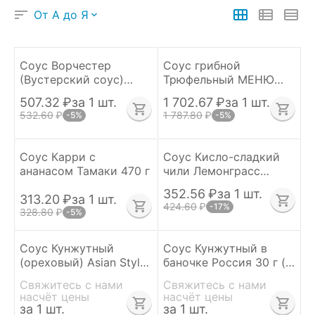
От А до Я
Соус Ворчестер
Соус грибной
(Вустерский соус)
Трюфельный МЕНЮ
Appel 140 г
640 г
507.32
₽
за 1 шт.
1 702.67
₽
за 1 шт.
532.60
₽
1 787.80
₽
-5%
-5%
Соус Карри с
Соус Кисло-сладкий
ананасом Тамаки 470 г
чили Лемонграсс
Resfood 1 кг
352.56
₽
за 1 шт.
313.20
₽
за 1 шт.
424.60
₽
-17%
328.80
₽
-5%
Соус Кунжутный
Соус Кунжутный в
(ореховый) Asian Style
баночке Россия 30 г ( в
Гензо Россия 1 кг
упаковке 72 шт)
Свяжитесь с нами 
Свяжитесь с нами 
насчёт цены
насчёт цены
за 1 шт.
за 1 шт.