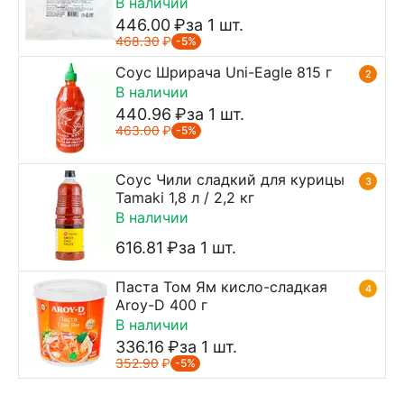
В наличии
446.00
₽
за 1 шт.
468.30
₽
-5%
Соус Шрирача Uni-Eagle 815 г
2
В наличии
440.96
₽
за 1 шт.
463.00
₽
-5%
Соус Чили сладкий для курицы
3
Tamaki 1,8 л / 2,2 кг
В наличии
616.81
₽
за 1 шт.
Паста Том Ям кисло-сладкая
4
Aroy-D 400 г
В наличии
336.16
₽
за 1 шт.
352.90
₽
-5%