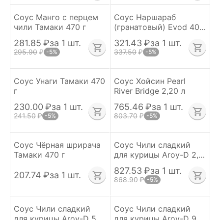
Соус Манго с перцем
Соус Наршараб
чили Тамаки 470 г
(гранатовый) Evod 400
г
281.85
₽
за 1 шт.
321.43
₽
за 1 шт.
295.90
₽
337.50
₽
-5%
-5%
Соус Унаги Тамаки 470
Соус Хойсин Pearl
г
River Bridge 2,20 л
230.00
₽
за 1 шт.
765.46
₽
за 1 шт.
241.50
₽
803.70
₽
-5%
-5%
Соус Чёрная шрирача
Соус Чили сладкий
Тамаки 470 г
для курицы Aroy-D 2,4
кг
827.53
₽
за 1 шт.
207.74
₽
за 1 шт.
868.90
₽
-5%
Соус Чили сладкий
Соус Чили сладкий
для курицы Aroy-D 5,4
для курицы Aroy-D 920