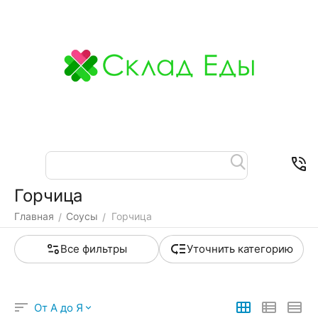
Меню
Найти
Корзина
Отложенные
Контакты
товары
Горчица
Главная
Соусы
Горчица
/
/
Все фильтры
Уточнить категорию
От А до Я