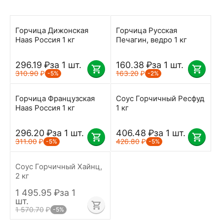
Горчица Дижонская
Горчица Русская
Haas Россия 1 кг
Печагин, ведро 1 кг
296.19
₽
за 1 шт.
160.38
₽
за 1 шт.
310.90
₽
163.20
₽
-5%
-2%
Горчица Французская
Соус Горчичный Ресфуд
Haas Россия 1 кг
1 кг
296.20
₽
за 1 шт.
406.48
₽
за 1 шт.
311.00
₽
426.80
₽
-5%
-5%
Соус Горчичный Хайнц,
2 кг
1 495.95
₽
за 1
шт.
1 570.70
₽
-5%