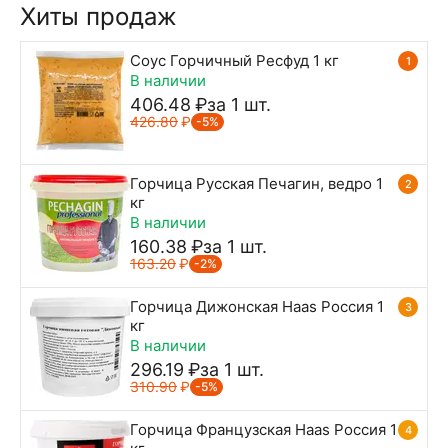
Хиты продаж
Соус Горчичный Ресфуд 1 кг
1
В наличии
406.48
₽
за 1 шт.
426.80
₽
-5%
Горчица Русская Печагин, ведро 1
2
кг
В наличии
160.38
₽
за 1 шт.
163.20
₽
-2%
Горчица Дижонская Haas Россия 1
3
кг
В наличии
296.19
₽
за 1 шт.
310.90
₽
-5%
Горчица Французская Haas Россия 1
4