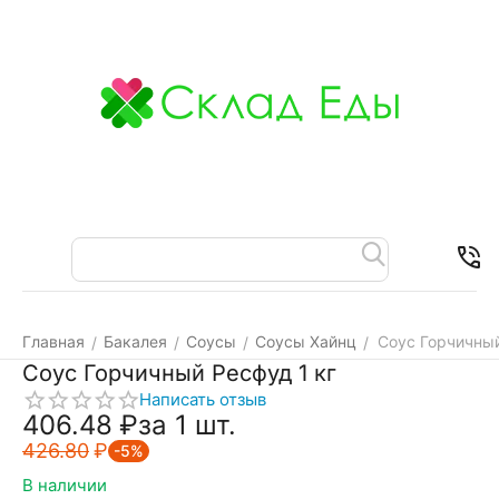
Меню
Найти
Корзина
Отложенные
Контакт
товары
Главная
Бакалея
Соусы
Соусы Хайнц
Соус Горчичный
/
/
/
/
Соус Горчичный Ресфуд 1 кг
Написать отзыв
406.48
₽
за 1 шт.
426.80
₽
-5%
В наличии