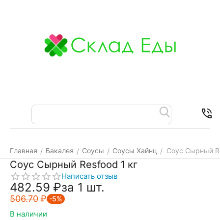
Меню
Найти
Корзина
Отложенные
Контакт
товары
Главная
Бакалея
Соусы
Соусы Хайнц
Соус Сырный Re
/
/
/
/
Соус Сырный Resfood 1 кг
Написать отзыв
482.59
₽
за 1 шт.
506.70
₽
-5%
В наличии