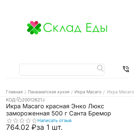
Меню
Найти
Корзина
Отложенные
Контакт
товары
Главная
Паназиатская кухня
Икра Масаго
Икра Масаго
/
/
/
КОД:
20012621J
Икра Масаго красная Энко Люкс
замороженная 500 г Санта Бремор
Написать отзыв
764.02
₽
за 1 шт.