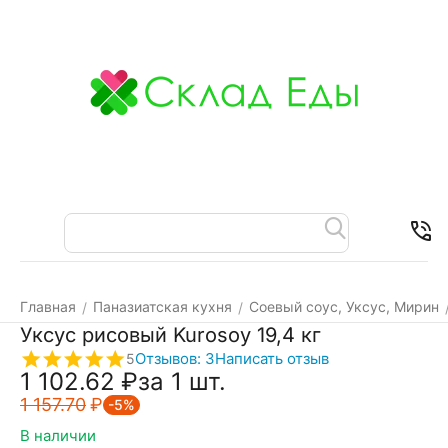
Меню
Найти
Корзина
Отложенные
Контакт
товары
Главная
Паназиатская кухня
Соевый соус, Уксус, Мирин
/
/
Уксус рисовый Kurosoy 19,4 кг
Отзывов: 3
Написать отзыв
5
1 102.62
₽
за 1 шт.
1 157.70
₽
-5%
В наличии