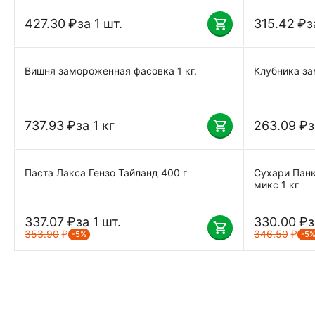
427.30
₽
за 1 шт.
315.42
₽
з
Вишня замороженная фасовка 1 кг.
Клубника за
737.93
₽
за 1 кг
263.09
₽
з
Паста Лакса Гензо Тайланд 400 г
Сухари Пан
микс 1 кг
337.07
₽
за 1 шт.
330.00
₽
з
353.90
₽
346.50
₽
-5%
-5