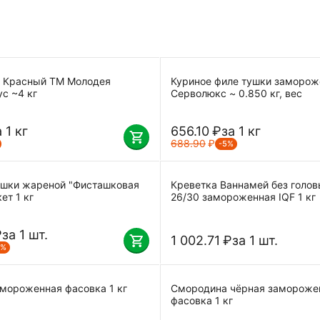
 Красный ТМ Молодея
Куриное филе тушки заморож
с ~4 кг
Серволюкс ~ 0.850 кг, вес
 1 кг
656.10
₽
за 1 кг
688.90
₽
-5%
ашки жареной "Фисташковая
Креветка Ваннамей без голов
ет 1 кг
26/30 замороженная IQF 1 кг
₽
за 1 шт.
1 002.71
₽
за 1 шт.
2%
мороженная фасовка 1 кг
Смородина чёрная замороже
фасовка 1 кг