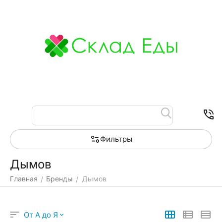
Меню
Найти
Корзина
Отложенные
Контакты
товары
Фильтры
Дымов
Главная
Бренды
Дымов
/
/
От А до Я