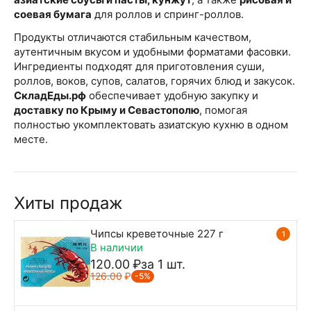
соевая бумага
для роллов и спринг-роллов.
Продукты отличаются стабильным качеством,
аутентичным вкусом и удобными форматами фасовки.
Ингредиенты подходят для приготовления суши,
роллов, воков, супов, салатов, горячих блюд и закусок.
СкладЕды.рф
обеспечивает удобную закупку и
доставку по Крыму и Севастополю
, помогая
полностью укомплектовать азиатскую кухню в одном
месте.
Хиты продаж
Чипсы креветочные 227 г
1
В наличии
120.00
₽
за 1 шт.
126.00
₽
-5%