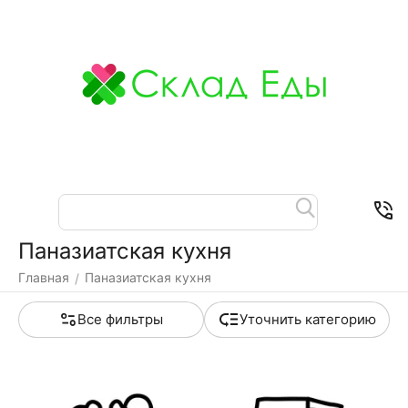
Меню
Найти
Корзина
Отложенные
Контакты
товары
Паназиатская кухня
Главная
Паназиатская кухня
/
Все фильтры
Уточнить категорию