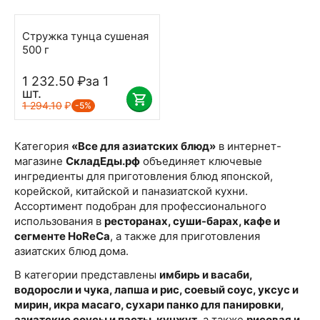
Стружка тунца сушеная
500 г
1 232.50
₽
за 1
шт.
1 294.10
₽
-5%
Категория
«Все для азиатских блюд»
в интернет-
магазине
СкладЕды.рф
объединяет ключевые
ингредиенты для приготовления блюд японской,
корейской, китайской и паназиатской кухни.
Ассортимент подобран для профессионального
использования в
ресторанах, суши-барах, кафе и
сегменте HoReCa
, а также для приготовления
азиатских блюд дома.
В категории представлены
имбирь и васаби,
водоросли и чука, лапша и рис, соевый соус, уксус и
мирин, икра масаго, сухари панко для панировки,
азиатские соусы и пасты, кунжут
, а также
рисовая и