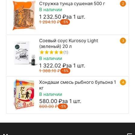
Стружка тунца сушеная 500 г
2
В наличии
1 232.50
₽
за 1 шт.
1 294.10
₽
-5%
Соевый соус Kurosoy Light
3
(зеленый) 20 л
(1)
В наличии
1 322.02
₽
за 1 шт.
1 388.10
₽
-5%
Хондаши смесь рыбного бульона 1
4
кг
В наличии
580.00
₽
за 1 шт.
609.00
₽
-5%