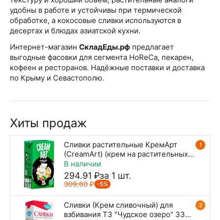
удобны в работе и устойчивы при термической
обработке, а кокосовые сливки используются в
десертах и блюдах азиатской кухни.
Интернет-магазин
СкладЕды.рф
предлагает
выгодные фасовки для сегмента HoReCa, пекарен,
кофеен и ресторанов. Надёжные поставки и доставка
по Крыму и Севастополю.
Хиты продаж
Сливки растительные КремАрт
1
(CreamArt) (крем на растительных
маслах) 20%, 1 л
В наличии
294.91
₽
за 1 шт.
309.60
₽
-5%
Сливки (Крем сливочный) для
2
взбивания ТЗ "Чудское озеро" 33%