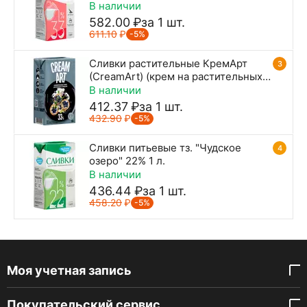
1 л.
В наличии
582.00
₽
за 1 шт.
611.10
₽
-5%
Сливки растительные КремАрт
3
(CreamArt) (крем на растительных
маслах) 33%, 1 л
В наличии
412.37
₽
за 1 шт.
432.90
₽
-5%
Сливки питьевые тз. "Чудское
4
озеро" 22% 1 л.
В наличии
436.44
₽
за 1 шт.
458.20
₽
-5%
Моя учетная запись
Покупательский сервис