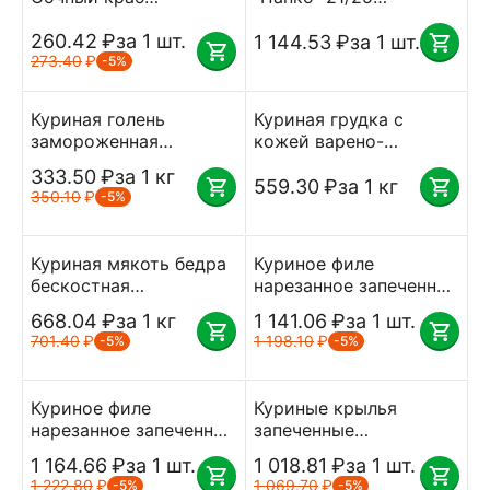
замороженные 500 г
очищенные Фрост-А
Санта Бремор
260.42
₽
за 1 шт.
замороженные 1 кг
1 144.53
₽
за 1 шт.
273.40
₽
-5%
Куриная голень
Куриная грудка с
замороженная
кожей варено-
Серволюкс ~ 0.750 кг,
копченая 400-900 г
333.50
₽
за 1 кг
вес.
замороженная вес
559.30
₽
за 1 кг
350.10
₽
-5%
Куриная мякоть бедра
Куриное филе
бескостная
нарезанное запеченное
замороженная
замороженное
668.04
₽
за 1 кг
1 141.06
₽
за 1 шт.
Серволюкс ~ 0.750 кг,
Серволюкс 2 кг
701.40
₽
1 198.10
₽
-5%
-5%
вес
Куриное филе
Куриные крылья
нарезанное запеченное
запеченные
Серволюкс Посад
замороженные
1 164.66
₽
за 1 шт.
1 018.81
₽
за 1 шт.
замороженная 2 кг
"Плечевая часть
1 222.80
₽
1 069.70
₽
-5%
-5%