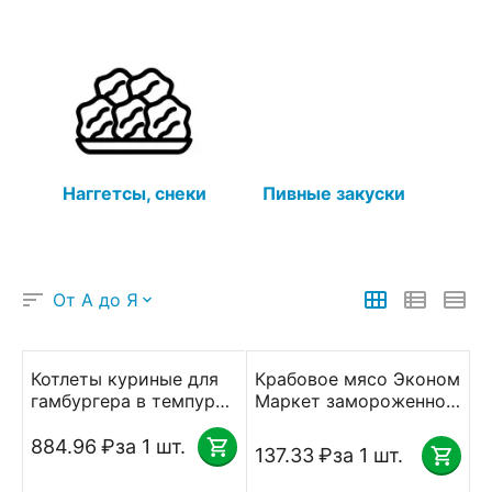
Наггетсы, снеки
Пивные закуски
От А до Я
Котлеты куриные для
Крабовое мясо Эконом
гамбургера в темпуре
Маркет замороженное
110г Серволюкс
500 г Санта Бремор
замороженые 2кг
884.96
₽
за 1 шт.
137.33
₽
за 1 шт.