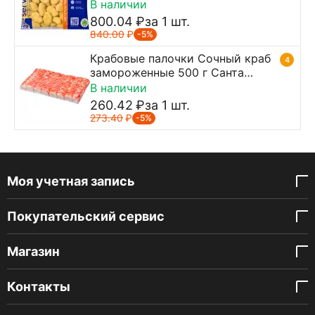
В наличии
800.04
₽
за 1 шт.
840.00
₽
-5%
Крабовые палочки Сочный краб
4
замороженные 500 г Санта
Бремор
В наличии
260.42
₽
за 1 шт.
273.40
₽
-5%
Моя учетная запись
Покупательский сервис
Магазин
Контакты