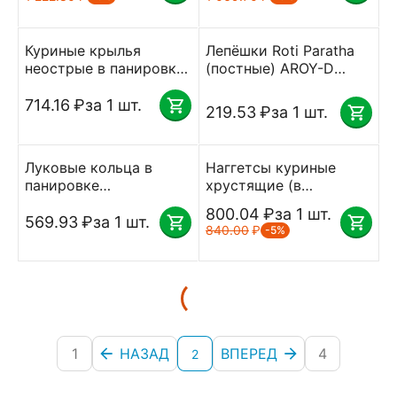
крыла" Баффало
Серволюкс 2 кг
Куриные крылья
Лепёшки Roti Paratha
неострые в панировке
(постные) AROY-D
Компас Фудс
замороженные пачка 5
замороженные 1 кг
шт 300 г
714.16
₽
за 1 шт.
219.53
₽
за 1 шт.
Луковые кольца в
Наггетсы куриные
панировке
хрустящие (в
замороженные 1,5 кг
панировке) Серволюкс
800.04
₽
за 1 шт.
Feast Gurme Турция
2 кг
569.93
₽
за 1 шт.
840.00
₽
-5%
1
НАЗАД
ВПЕРЕД
4
2