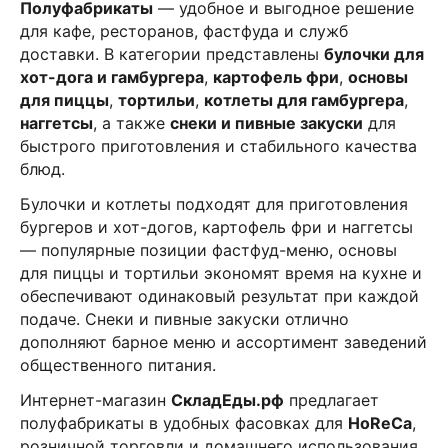
Полуфабрикаты
— удобное и выгодное решение
для кафе, ресторанов, фастфуда и служб
доставки. В категории представлены
булочки для
хот-дога и гамбургера
,
картофель фри
,
основы
для пиццы
,
тортильи
,
котлеты для гамбургера
,
наггетсы
, а также
снеки и пивные закуски
для
быстрого приготовления и стабильного качества
блюд.
Булочки и котлеты подходят для приготовления
бургеров и хот-догов, картофель фри и наггетсы
— популярные позиции фастфуд-меню, основы
для пиццы и тортильи экономят время на кухне и
обеспечивают одинаковый результат при каждой
подаче. Снеки и пивные закуски отлично
дополняют барное меню и ассортимент заведений
общественного питания.
Интернет-магазин
СкладЕды.рф
предлагает
полуфабрикаты в удобных фасовках для
HoReCa
,
розничной торговли и домашнего использования.