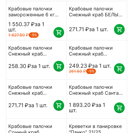
Крабовые палочки
Крабовые палочки
замороженные 6 кг
Снежный краб БЕЛЫЕ
Санта Бремор
замороженные 500 г
1 550.37
₽
за 1
Санта Бремор
271.71
₽
за 1 шт.
шт.
1 627.80
₽
-5%
Крабовые палочки
Крабовые палочки
Снежный краб
Снежный краб
замороженные 500 г
замороженные 500 г
GENSO
VICI
249.23
₽
за 1 шт.
258.30
₽
за 1 шт.
261.60
₽
-5%
Крабовые палочки
Крабовые палочки
Снежный краб
Снежный краб Санта
замороженные 500 г
Бремор заморозка 4 кг
Санта Бремор
1 893.20
₽
за 1
271.71
₽
за 1 шт.
шт.
Крабовые палочки
Креветки в панировке
Сочный краб
"Панко" 21/25