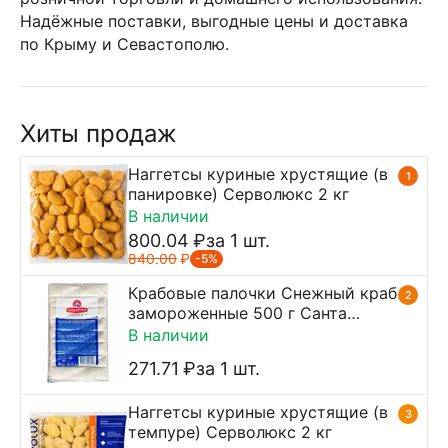
Надёжные поставки, выгодные цены и доставка
по Крыму и Севастополю.
Хиты продаж
Наггетсы куриные хрустящие (в
1
панировке) Серволюкс 2 кг
В наличии
800.04
₽
за 1 шт.
840.00
₽
-5%
Крабовые палочки Снежный краб
2
замороженные 500 г Санта
Бремор
В наличии
271.71
₽
за 1 шт.
Наггетсы куриные хрустящие (в
3
темпуре) Серволюкс 2 кг