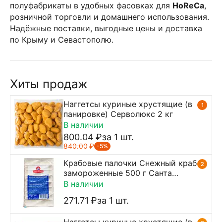
полуфабрикаты в удобных фасовках для
HoReCa
,
розничной торговли и домашнего использования.
Надёжные поставки, выгодные цены и доставка
по Крыму и Севастополю.
Хиты продаж
Наггетсы куриные хрустящие (в
1
панировке) Серволюкс 2 кг
В наличии
800.04
₽
за 1 шт.
840.00
₽
-5%
Крабовые палочки Снежный краб
2
замороженные 500 г Санта
Бремор
В наличии
271.71
₽
за 1 шт.