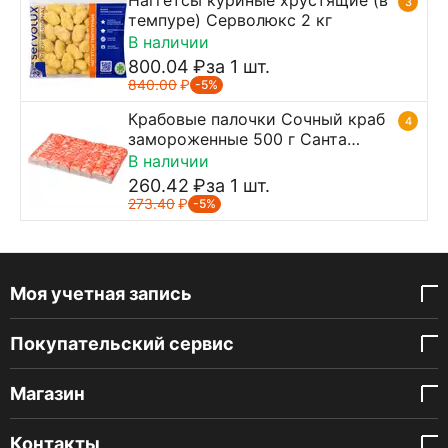
Наггетсы куриные хрустящие (в
3
темпуре) Серволюкс 2 кг
В наличии
800.04
₽
за 1 шт.
840.00
₽
-5%
Крабовые палочки Сочный краб
4
замороженные 500 г Санта
Бремор
В наличии
260.42
₽
за 1 шт.
273.40
₽
-5%
Моя учетная запись
Покупательский сервис
Магазин
Контакты