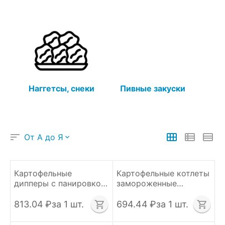
Наггетсы, снеки
Пивные закуски
От А до Я
Картофельные
Картофельные котлеты
дипперы с панировкой
замороженные
Fry Me "Special"
HASHBROW 90 мм
замороженные 2,5 кг
Турция 1,5 кг
813.04
₽
за 1 шт.
694.44
₽
за 1 шт.