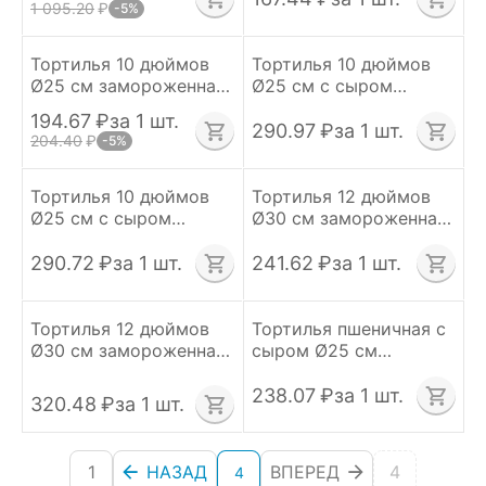
1 095.20
₽
-5%
Тортилья 10 дюймов
Тортилья 10 дюймов
Ø25 см замороженная
Ø25 см с сыром
пачка 18 шт MISSION
замороженная пачка
194.67
₽
за 1 шт.
(Италия/Испания)
12 шт Черёмушки
290.97
₽
за 1 шт.
204.40
₽
-5%
Тортилья 10 дюймов
Тортилья 12 дюймов
Ø25 см с сыром
Ø30 см замороженная
замороженная пачка
пачка 12 шт
12 шт Черёмушки
Черёмушки
290.72
₽
за 1 шт.
241.62
₽
за 1 шт.
Тортилья 12 дюймов
Тортилья пшеничная с
Ø30 см замороженная
сыром Ø25 см
с сыром пачка 12 штук
замороженная пачка
MISSION
10 шт MISSION
238.07
₽
за 1 шт.
320.48
₽
за 1 шт.
1
НАЗАД
ВПЕРЕД
4
4