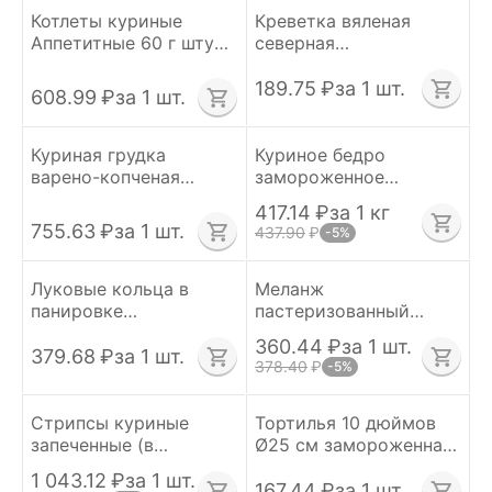
Котлеты куриные
Креветка вяленая
Аппетитные 60 г штука
северная
замороженные 960 г
"Магаданская" тм.
Мираторг
Рыба и Соль
189.75
₽
за 1 шт.
608.99
₽
за 1 шт.
Куриная грудка
Куриное бедро
варено-копченая
замороженное
Ремит замороженная
Серволюкс ~ 0.800 кг
417.14
₽
за 1 кг
(~8 кг), вес.
вес
755.63
₽
за 1 шт.
437.90
₽
-5%
Луковые кольца в
Меланж
панировке
пастеризованный
замороженные 1 кг
бутылка 900 г
360.44
₽
за 1 шт.
Bonfrit Турция
379.68
₽
за 1 шт.
378.40
₽
-5%
Стрипсы куриные
Тортилья 10 дюймов
запеченные (в
Ø25 см замороженная
панировке) Серволюкс
пачка 12 шт
1 043.12
₽
за 1 шт.
2 кг
Черёмушки
167.44
₽
за 1 шт.