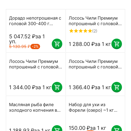
Дорадо непотрошеная с
Лосось Чили Премиум
головой 300-400 г
потрошеный с головой
штука замороженное 5
5-6 кг замороженный
(2)
кг
вес
5 047.52
₽
за 1
уп.
1 288.00
₽
за 1 кг
5 130.95
₽
-2%
Лосось Чили Премиум
Лосось Чили Премиум
потрошеный с головой
потрошеный с головой
6-7 кг замороженный
7-8 кг замороженный
вес
вес
1 344.00
₽
за 1 кг
1 366.40
₽
за 1 кг
Масляная рыба филе
Набор для ухи из
холодного копчения вес
Форели (озеро) ~1 кг
от 1,3 до 2,4 кг
вес
замороженная
150.00
₽
за 1 кг
1 188.93
₽
за 1 кг