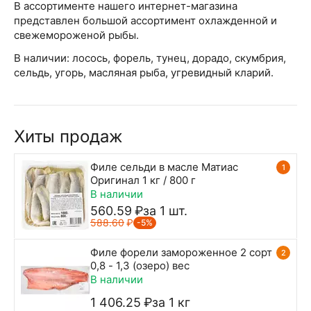
В ассортименте нашего интернет-магазина
представлен большой ассортимент охлажденной и
свежемороженой рыбы.
В наличии: лосось, форель, тунец, дорадо, скумбрия,
сельдь, угорь, масляная рыба, угревидный кларий.
Хиты продаж
Филе сельди в масле Матиас
1
Оригинал 1 кг / 800 г
В наличии
560.59
₽
за 1 шт.
588.60
₽
-5%
Филе форели замороженное 2 сорт
2
0,8 - 1,3 (озеро) вес
В наличии
1 406.25
₽
за 1 кг