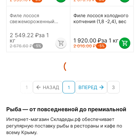
Филе лосося
Филе лосося холодного
свежемороженный
копчения (1,8 -2,4), вес
Трим С (2,2-2,4)
Мурманск вес
2 549.22
₽
за 1
1 920.00
₽
за 1 кг
кг
2 016.00
₽
2 676.60
₽
-5%
-5%
1
НАЗАД
ВПЕРЕД
3
1
Рыба — от повседневной до премиальной
Интернет-магазин Складеды.рф обеспечивает
регулярную поставку рыбы в рестораны и кафе по
всему Крыму.