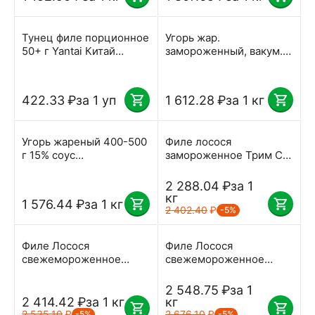
Тунец филе порционное
Угорь жар.
50+ г Yantai Китай
замороженный, вакум.
замороженный 500 г
400-500 тех. соус
Айсберг вес
422.33
₽
за 1 уп
1 612.28
₽
за 1 кг
Угорь жареный 400-500
Филе лосося
г 15% соус
замороженное Трим С
замороженный вес
(1,4-1,8) Мурманск вес
Айсберг
2 288.04
₽
за 1
кг
1 576.44
₽
за 1 кг
2 402.40
₽
-5%
Филе Лосося
Филе Лосося
свежемороженное
свежемороженное
слабая соль Трим С
Трим С (2,2-2,4) кг
(2,2-2,4) кг RichFish вес
RichFish вес
2 548.75
₽
за 1
2 414.42
₽
за 1 кг
кг
2 535.10
₽
2 676.10
₽
-5%
-5%