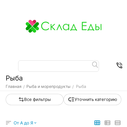
Меню
Найти
Корзина
Отложенные
Контакты
товары
Рыба
Главная
Рыба и морепродукты
Рыба
/
/
Все фильтры
Уточнить категорию
От А до Я