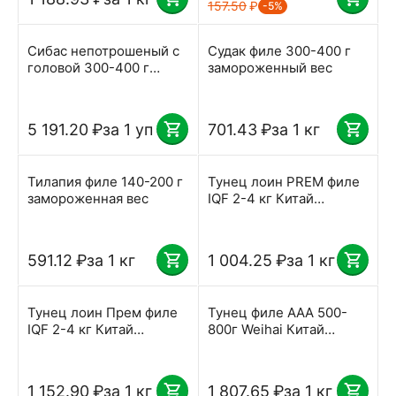
157.50
₽
-5%
Сибас непотрошеный с
Судак филе 300-400 г
головой 300-400 г
замороженный вес
штука замороженный 5
кг
5 191.20
₽
за 1 уп
701.43
₽
за 1 кг
Тилапия филе 140-200 г
Тунец лоин PREM филе
замороженная вес
IQF 2-4 кг Китай
замороженный, вес
591.12
₽
за 1 кг
1 004.25
₽
за 1 кг
Тунец лоин Прем филе
Тунец филе AAA 500-
IQF 2-4 кг Китай
800г Weihai Китай
замороженный, вес
замороженный вес
1 152.90
₽
за 1 кг
1 807.65
₽
за 1 кг