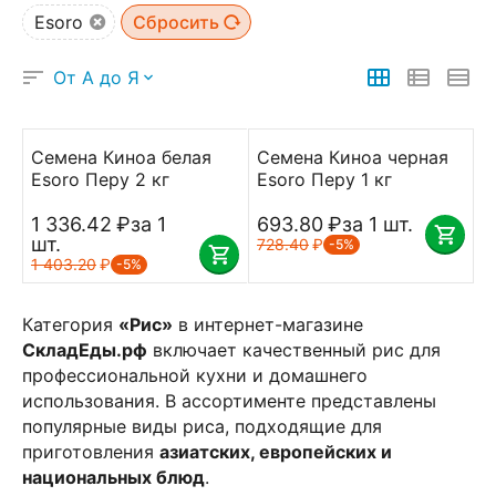
Esoro
Сбросить
От А до Я
Семена Киноа белая
Семена Киноа черная
Esoro Перу 2 кг
Esoro Перу 1 кг
1 336.42
₽
за 1
693.80
₽
за 1 шт.
шт.
728.40
₽
-5%
1 403.20
₽
-5%
Категория
«Рис»
в интернет-магазине
СкладЕды.рф
включает качественный рис для
профессиональной кухни и домашнего
использования. В ассортименте представлены
популярные виды риса, подходящие для
приготовления
азиатских, европейских и
национальных блюд
.