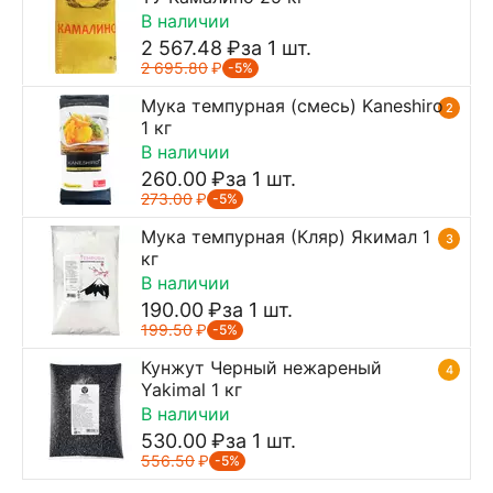
В наличии
2 567.48
₽
за 1 шт.
2 695.80
₽
-5%
Мука темпурная (смесь) Kaneshiro
2
1 кг
В наличии
260.00
₽
за 1 шт.
273.00
₽
-5%
Мука темпурная (Кляр) Якимал 1
3
кг
В наличии
190.00
₽
за 1 шт.
199.50
₽
-5%
Кунжут Черный нежареный
4
Yakimal 1 кг
В наличии
530.00
₽
за 1 шт.
556.50
₽
-5%