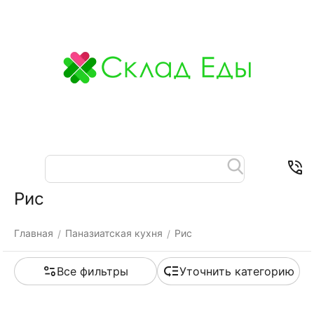
Меню
Найти
Корзина
Отложенные
Контакты
товары
Рис
Главная
Паназиатская кухня
Рис
/
/
Все фильтры
Уточнить категорию