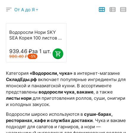
От А до Я
Водоросли Нори SKY
SEA Корея 100 листов в
упаковке
939.46
₽
за 1 шт.
986.40
₽
-5%
Категория
«Водоросли, чука»
в интернет-магазине
СкладЕды.рф
включает популярные ингредиенты для
японской и паназиатской кухни. В ассортименте
представлены
водоросли чука, вакаме
, а также
листы нори
для приготовления роллов, суши, онигири
и холодных закусок.
Водоросли широко используются в
суши-барах,
ресторанах, кафе и службах доставки
. Чука и вакаме
подходят для салатов и гарниров, а нори —
незаменимый ингредиент для формирования роллов и