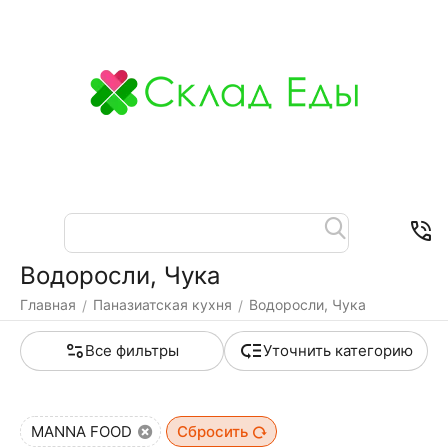
Меню
Найти
Корзина
Отложенные
Контакты
товары
Водоросли, Чука
Главная
Паназиатская кухня
Водоросли, Чука
/
/
Все фильтры
Уточнить категорию
MANNA FOOD
Сбросить