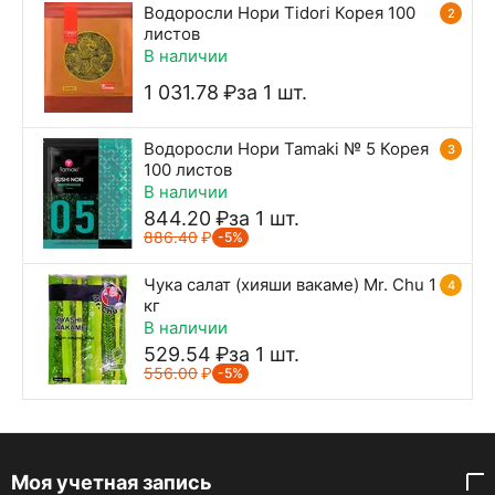
Водоросли Нори Tidori Корея 100
2
листов
В наличии
1 031.78
₽
за 1 шт.
Водоросли Нори Tamaki № 5 Корея
3
100 листов
В наличии
844.20
₽
за 1 шт.
886.40
₽
-5%
Чука салат (хияши вакаме) Mr. Chu 1
4
кг
В наличии
529.54
₽
за 1 шт.
556.00
₽
-5%
Моя учетная запись