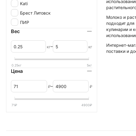
использования
Kati
растительног
Брест Литовск
Молоко и рас
ПИР
подходит для
кулинарии и к
Вес
использования
Интернет-ма
–
кг
кг
поставки и д
0.25
кг
5
кг
Цена
–
₽
₽
71
₽
4900
₽