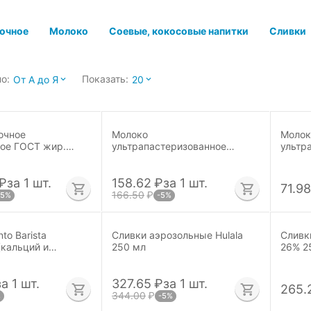
очное
Молоко
Соевые, кокосовые напитки
Сливки
о:
Показать:
От А до Я
20
очное
Молоко
Молок
ое ГОСТ жир.
ультрапастеризованное
ультр
Parmalat (без крышки) 3,5% 1
Добра
л.
мл.
₽
за 1 шт.
158.62
₽
за 1 шт.
71.98
166.50
₽
-5%
-5%
to Barista
Сливки аэрозольные Hulala
Сливк
(кальций и
250 мл
26% 2
 л
за 1 шт.
327.65
₽
за 1 шт.
265.
344.00
₽
%
-5%