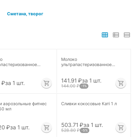
Сметана, творог
о
Молоко
апастеризованное
ультрапастеризованное
я Бурёнка 3,2 %, 925
Чудское озеро жир.3,2%, 1 л
141.91
₽
за 1 шт.
₽
за 1 шт.
144.00
₽
-1%
и аэрозольные фитнес
Сливки кокосовые Катi 1 л
50 мл
503.71
₽
за 1 шт.
20
₽
за 1 шт.
528.80
₽
-5%