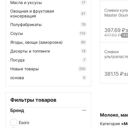
Масла и уксусы
17
Сливки кул
Овощная и фруктовая
37
Master Gou
консервация
(Малайзия) 
Полуфабрикаты
76
397.69
₽
з
Соусы
110
417.50
₽
-5%
Ягоды, овощи (заморозка)
60
Десерты и топпинги
18
Сливки
ультрапаст
Посуда
7
Добрая Бурё
Новые товары
250
381.15
₽
з
основа
0
Фильтры товаров
Бренд
Молоко, ма
Esoro
Категория
«Мо