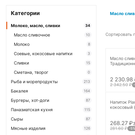
Категории
Масло слив
Молоко, масло, сливки
34
Сортировать п
Масло сливочное
10
Молоко
8
Соевые, кокосовые напитки
3
Масло слив
Сливки
15
Традиционн
72,5% 5 кг
Сметана, творог
0
2 230.98
Рыба и морепродукты
213
2 342.50
₽
Бакалея
164
Бургеры, хот-доги
87
Напиток Plan
кокосовый 
Паназиатская кухня
115
витамины) 1
Сыры
87
268.27
₽
Мясные изделия
281.60
₽
126
-5