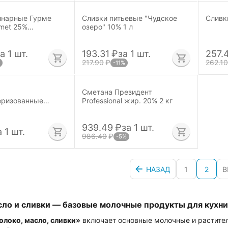
инарные Гурме
Сливки питьевые "Чудское
Сливк
rmet 25%
озеро" 10% 1 л
1 л ЧЗ
а 1 шт.
193.31
₽
за 1 шт.
257.
217.90
₽
262.10
-11%
Сметана Президент
еризованные
Professional жир. 20% 2 кг
нка, 33 %, 1 л.
939.49
₽
за 1 шт.
а 1 шт.
986.40
₽
-5%
НАЗАД
1
2
В
сло и сливки — базовые молочные продукты для кухни
локо, масло, сливки»
включает основные молочные и растите