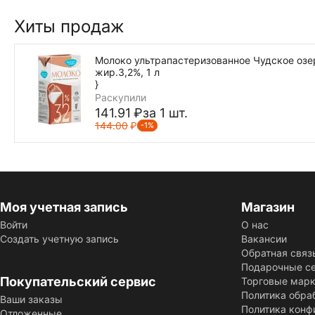
Хиты продаж
Молоко ультрапастеризованное Чудское озе
жир.3,2%, 1 л
}
Раскупили
141.91
₽
за 1 шт.
144.00
₽
-1%
Моя учетная запись
Магазин
Войти
О нас
Создать учетную запись
Вакансии
Обратная связ
Подарочные с
Покупательский сервис
Торговые мар
Политика обра
Ваши заказы
Политика конф
Отложенные