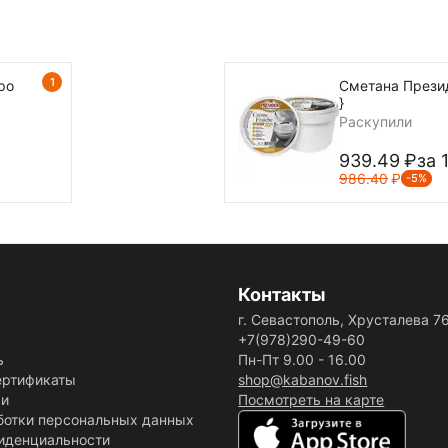
1
ро
Сметана Президе
}
Раскупили
939.49
₽
за 
986.40
₽
-5%
Контакты
г. Севастополь, Хрусталева 7
+7(978)290-49-60
ь
Пн-Пт 9.00 - 16.00
ертификаты
shop@kabanov.fish
ки
Посмотреть на карте
ботки персональных данных
иденциальности