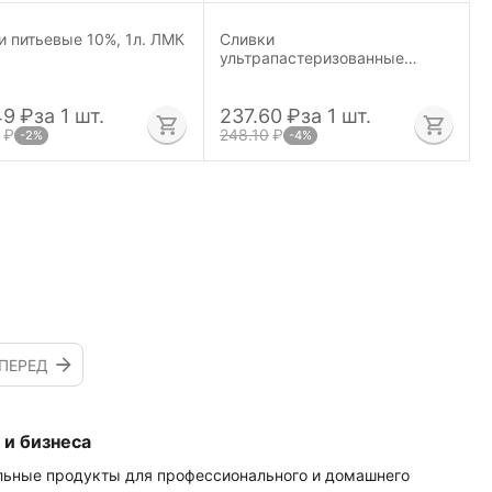
и питьевые 10%, 1л. ЛМК
Сливки
ультрапастеризованные
Добрая Бурёнка, 10 %, 925
мл.
49
₽
за 1 шт.
237.60
₽
за 1 шт.
₽
248.10
₽
-2%
-4%
ПЕРЕД
 и бизнеса
льные продукты для профессионального и домашнего